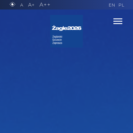
A++
A+
A
EN
PL