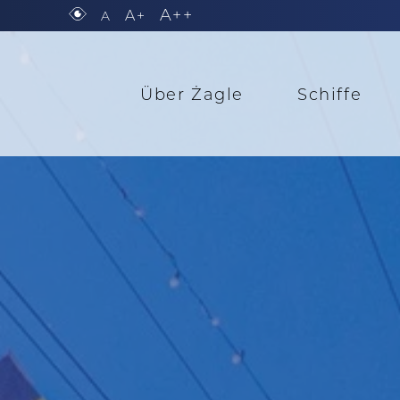
A++
A+
A
Über Żagle
Schiffe