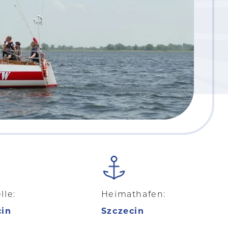
lle:
Heimathafen:
cin
Szczecin