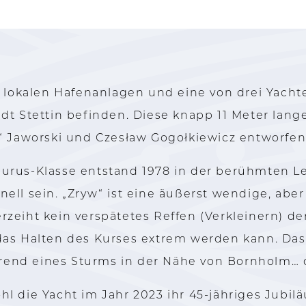
r lokalen Hafenanlagen und eine von drei Yacht
Stadt Stettin befinden. Diese knapp 11 Meter lan
“ Jaworski und Czesław Gogołkiewicz entworfen
urus-Klasse entstand 1978 in der berühmten Le
ll sein. „Zryw“ ist eine äußerst wendige, abe
verzeiht kein verspätetes Reffen (Verkleinern) d
das Halten des Kurses extrem werden kann. Da
ährend eines Sturms in der Nähe von Bornholm… 
 die Yacht im Jahr 2023 ihr 45-jähriges Jubiläu