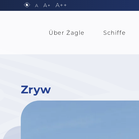
A++
A+
A
Über Żagle
Schiffe
Zryw