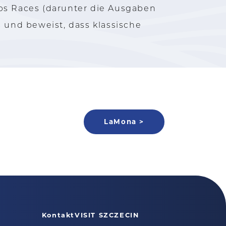
ips Races (darunter die Ausgaben
n und beweist, dass klassische
LaMona >
Kontakt
VISIT SZCZECIN