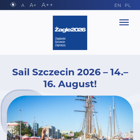
A++
A+
A
EN
PL
Sail Szczecin 2026 – 14.–
16. August!