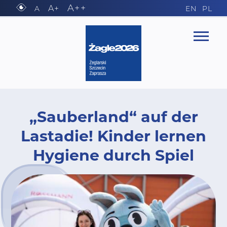
A++
A+
A
EN
PL
„Sauberland“ auf der
Lastadie! Kinder lernen
Hygiene durch Spiel