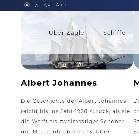
A++
A+
A
Über Żagle
Schiffe
Albert Johannes
M
Die Geschichte der Albert Johannes
D
reicht bis ins Jahr 1928 zurück, als sie
d
die Werft als zweimastiger Schoner
S
mit Motorantrieb verließ. Über
S