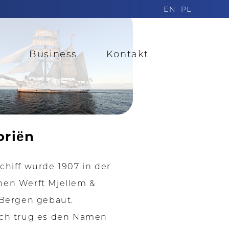
EN
PL
t
Business
Kontakt
oriën
chiff wurde 1907 in der
hen Werft Mjellem &
 Bergen gebaut.
ich trug es den Namen