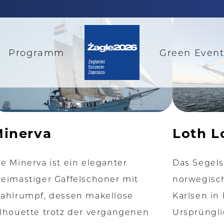
Programm
Green Even
inerva
Loth L
ie Minerva ist ein eleganter
Das Segels
reimastiger Gaffelschoner mit
norwegisc
tahlrumpf, dessen makellose
Karlsen in
ilhouette trotz der vergangenen
Ursprüngl