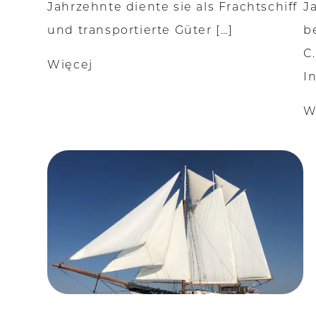
Jahrzehnte diente sie als Frachtschiff
J
und transportierte Güter […]
b
C
Więcej
I
W