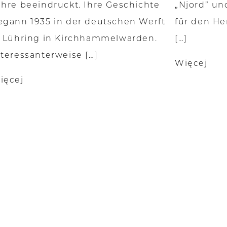
ahre beeindruckt. Ihre Geschichte
„Njord” un
egann 1935 in der deutschen Werft
für den He
. Lühring in Kirchhammelwarden.
[…]
nteressanterweise […]
Więcej
ięcej