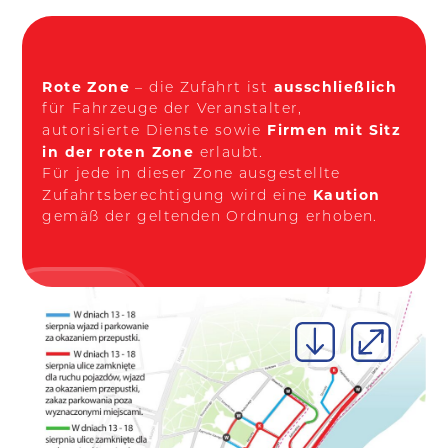
Rote Zone
ausschließlich
– die Zufahrt ist
für Fahrzeuge der Veranstalter,
Firmen mit Sitz
autorisierte Dienste sowie
in der roten Zone
erlaubt.
Für jede in dieser Zone ausgestellte
Kaution
Zufahrtsberechtigung wird eine
gemäß der geltenden Ordnung erhoben.