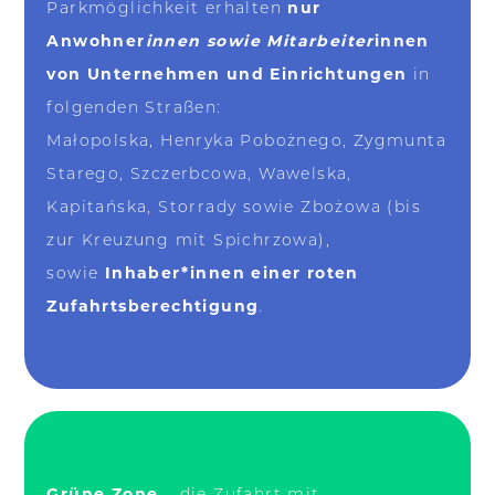
nur
Parkmöglichkeit erhalten
Anwohner
innen sowie Mitarbeiter
innen
von Unternehmen und Einrichtungen
in
folgenden Straßen:
Małopolska, Henryka Pobożnego, Zygmunta
Starego, Szczerbcowa, Wawelska,
Kapitańska, Storrady sowie Zbożowa (bis
zur Kreuzung mit Spichrzowa),
Inhaber*innen einer roten
sowie
Zufahrtsberechtigung
.
Grüne Zone
– die Zufahrt mit