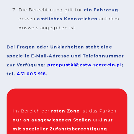
ein Fahrzeug
Die Berechtigung gilt für
,
amtliches Kennzeichen
dessen
auf dem
Ausweis angegeben ist.
Bei Fragen oder Unklarheiten steht eine
spezielle E-Mail-Adresse und Telefonnummer
zur Verfügung:
przepustki@zstw.szczecin.pl
;
tel.
451 005 918
.
roten Zone
Im Bereich der
ist das Parken
nur an ausgewiesenen Stellen
nur
und
mit spezieller Zufahrtsberechtigung