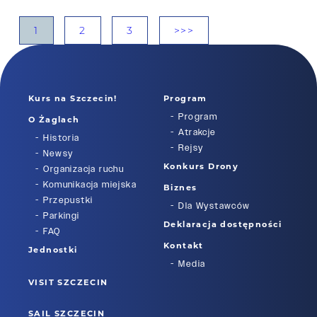
1
2
3
>>>
Kurs na Szczecin!
Program
Program
O Żaglach
Atrakcje
Historia
Rejsy
Newsy
Konkurs Drony
Organizacja ruchu
Komunikacja miejska
Biznes
Przepustki
Dla Wystawców
Parkingi
Deklaracja dostępności
FAQ
Kontakt
Jednostki
Media
VISIT SZCZECIN
SAIL SZCZECIN