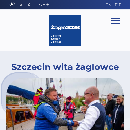
A++
A+
A
EN
DE
Szczecin wita żaglowce