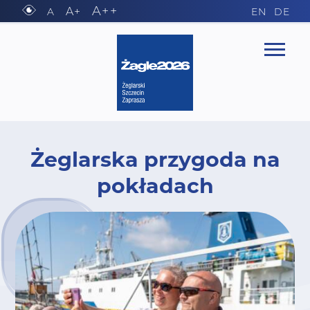
A++
A+
A
EN
DE
Żeglarska przygoda na
pokładach