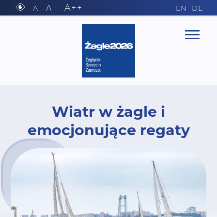
A++
A+
A
EN
DE
Wiatr w żagle i
emocjonujące regaty