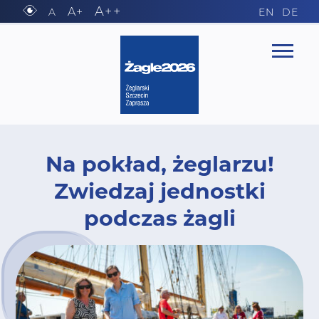
A++
A+
A
EN
DE
Na pokład, żeglarzu!
Zwiedzaj jednostki
podczas żagli