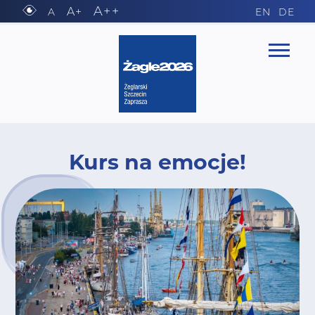
A++
A+
A
EN
DE
Kurs na emocje!